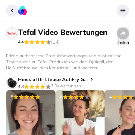
Tefal
Video Bewertungen
Registrieren
(14)
4.4
Teilen
Einloggen
Erlebe authentische Produktbewertungen und ausführliche
Testimonials zu Tefal-Produkten wie dem Optigrill, der
Heißluftfritteuse, dem Kontaktgrill und weiteren
Küchengeräten. Finde heraus, wie diese Geräte deine Küche
Heissluftfritteuse ActiFry Genius XL 2in3
revolutionieren können!
3 Bewertungen
4.3
5
4
4