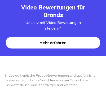
Video Bewertungen für
Brands
Umsatz mit Video Bewertungen
steigern?
Mehr erfahren
Erlebe authentische Produktbewertungen und ausführliche
Testimonials zu Tefal-Produkten wie dem Optigrill, der
Heißluftfritteuse, dem Kontaktgrill und weiteren
Küchengeräten. Finde heraus, wie diese Geräte deine Küche
revolutionieren können! Tefal bietet innovative Küchengeräte,
die dein Kochen erleichtern. In unseren Videobewertungen
siehst du, wie Geräte wie der Optigrill und die Heißluftfritteuse