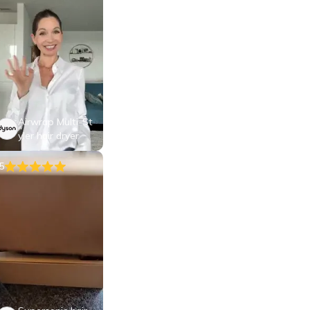
Airwrap Multi-St
yler hair dryer
5