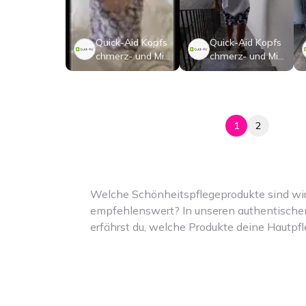
Quick-Aid Kopfs
Quick-Aid Kopfs
chmerz- und Mig
chmerz- und Mig
ränemaske
ränemaske
1
2
Welche Schönheitspflegeprodukte sind wir
empfehlenswert? In unseren authentisch
erfährst du, welche Produkte deine Hautpf
optimieren können. expeerly bietet dir eh
und wertvolle Einblicke in eine Vielzahl v
Körperpflegeprodukten. Vom feuchtigkeit
über Anti-Aging-Cremes bis hin zu Reinig