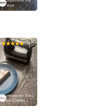
Supersonic hair
dryer
5
Handmixer Eco L
ine KOENIG