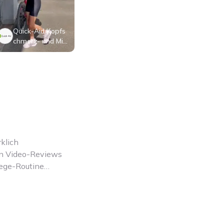
Quick-Aid Kopfs
chmerz- und Mig
ränemaske
klich
en Video-Reviews
lege-Routine
rliche Bewertungen
on Hautpflege- und
sspendenden Serum
ungsbürsten –