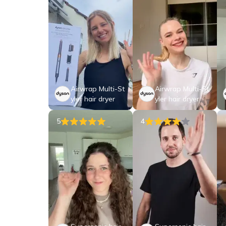
Airwrap Multi-St
Airwrap Multi-St
yler hair dryer
yler hair dryer
5
4