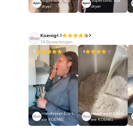
Supersonic hair
Supersonic hair
dryer
dryer
Koenig
4.5
74 Bewertungen
5
4
Handmixer Eco L
Handmixer Eco L
ine KOENIG
ine KOENIG