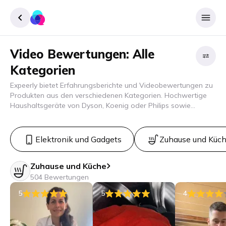
Video Bewertungen: Alle
Registrieren
Kategorien
Einloggen
Filter
Expeerly bietet Erfahrungsberichte und Videobewertungen zu
Produkten aus den verschiedenen Kategorien. Hochwertige
Haushaltsgeräte von Dyson, Koenig oder Philips sowie
B
Reviews von Trisa oder Koenig. Für Technik-Fans gibt’s
Reviews zu Sony Elektronik, Kameras und Konsolen. Video
Reviews zu Staubsauger von iRobot sowie Miele sind ebenso
Elektronik und Gadgets
Zuhause und Küc
Filter
zu finden.
anwende
Zuhause und Küche
504 Bewertungen
5
5
4