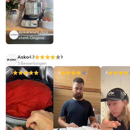
Ankarsrum Assi
stent Original
Asko
4.3
3 Bewertungen
5
4
4