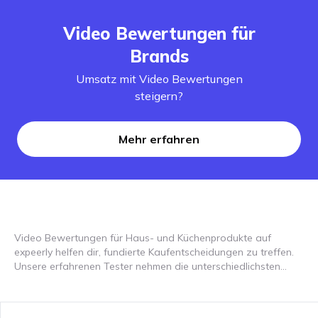
Video Bewertungen für
Brands
Umsatz mit Video Bewertungen
steigern?
Mehr erfahren
Video Bewertungen für Haus- und Küchenprodukte auf
expeerly helfen dir, fundierte Kaufentscheidungen zu treffen.
Unsere erfahrenen Tester nehmen die unterschiedlichsten
Produkte aus der Kategorie Haus und Küche genau unter die
Lupe und teilen ihre ehrliche Meinung. Sie zeigen dir, was
besonders gut an den Produkten ist, was eventuell verbessert