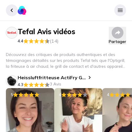
Tefal
Avis vidéos
Enregister
(14)
4.4
Partager
Se connecter
Découvrez des critiques de produits authentiques et des
témoignages détaillés sur les produits Tefal tels que l'Optigrill,
la friteuse à air chaud, le grill de contact et d'autres appareils
de cuisine. Découvrez comment ces électroménagers peuvent
Heissluftfritteuse ActiFry Genius XL 2in3
révolutionner votre cuisine !
3 Avis
4.3
5
4
4