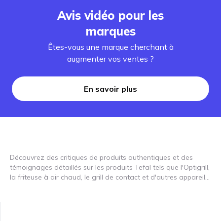
Avis vidéo pour les
marques
Êtes-vous une marque cherchant à
augmenter vos ventes ?
En savoir plus
Découvrez des critiques de produits authentiques et des
témoignages détaillés sur les produits Tefal tels que l'Optigrill,
la friteuse à air chaud, le grill de contact et d'autres appareils
de cuisine. Découvrez comment ces électroménagers peuvent
révolutionner votre cuisine ! Tefal propose des appareils de
cuisine innovants qui facilitent votre cuisine. Consultez nos
critiques vidéo pour voir comment des appareils tels que