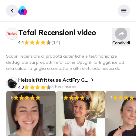
Tefal
Recensioni video
Accedere
(14)
4.4
Condividi
Inscrivere
Scopri recensioni di prodotti autentiche e testimonianze
dettagliate sui prodotti Tefal come Optigrill, la friggitrice ad
aria calda, la griglia a contatto e altri elettrodomestici da
cucina. Scopri come questi elettrodomestici possono
Heissluftfritteuse ActiFry Genius XL 2in3
rivoluzionare la tua cucina!
3 Recensioni
4.3
5
4
4