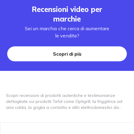
Recensioni video per
marchie
Sei un marchio che cerca di aumentare
le vendite?
Scopri di più
Scopri recensioni di prodotti autentiche e testimonianze
dettagliate sui prodotti Tefal come Optigrill, la friggitrice ad
aria calda, la griglia a contatto e altri elettrodomestici da
cucina. Scopri come questi elettrodomestici possono
rivoluzionare la tua cucina! Tefal offre elettrodomestici da
cucina innovativi che semplificano la tua cucina. Guarda le
nostre recensioni video per vedere come vengono utilizzati