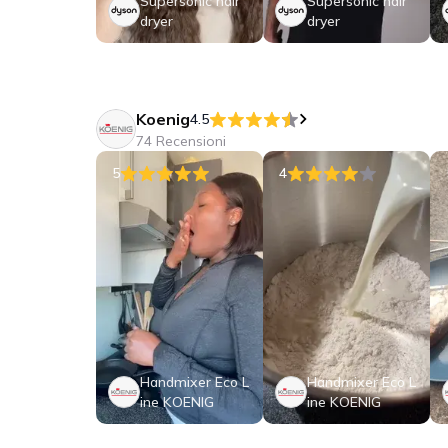
Supersonic hair
Supersonic hair
dryer
dryer
Koenig
4.5
74 Recensioni
5
4
Handmixer Eco L
Handmixer Eco L
ine KOENIG
ine KOENIG