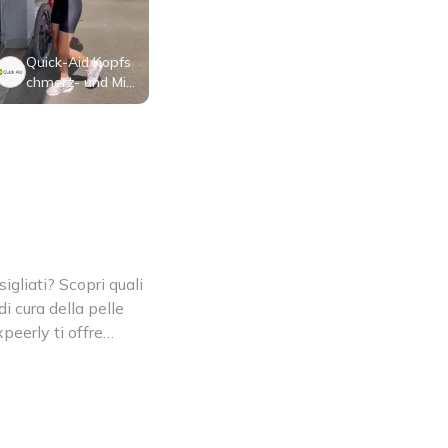
Quick-Aid Kopfs
chmerz- und Mig
ränemaske
igliati? Scopri quali
i cura della pelle
peerly ti offre
i su una varietà di
na. Dai sieri
le detergenti: i
 come questi