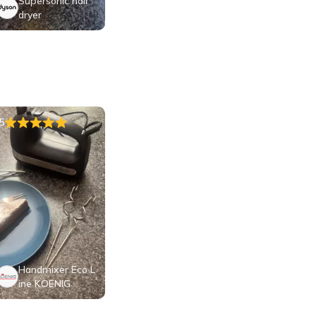
Supersonic hair
dryer
5
Handmixer Eco L
ine KOENIG