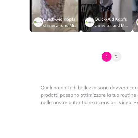
Quick-Aid Kopfs
Quick-Aid Kopfs
chmerz- und Mig
chmerz- und Mig
ränemaske
ränemaske
1
2
Quali prodotti di bellezza sono davvero cons
prodotti possono ottimizzare la tua routine d
nelle nostre autentiche recensioni video. Ex
recensioni oneste e preziosi approfondiment
prodotti per la cura della pelle e della perso
idratanti alle creme antietà fino alle spazzo
nostri tester ti mostreranno come prodotti