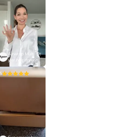
Airwrap Multi-St
yler hair dryer
5