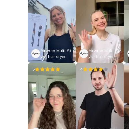
Airwrap Multi-St
Airwrap Multi-St
yler hair dryer
yler hair dryer
5
4