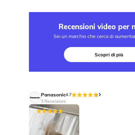
Recensioni video per 
Sei un marchio che cerca di aumentar
Scopri di più
Panasonic
4.7
3 Recensioni
5