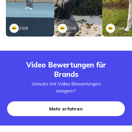
Z50II
Z50II
Z50II
Video Bewertungen für
Brands
Umsatz mit Video Bewertungen
steigern?
Mehr erfahren