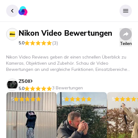
Nikon
Video Bewertungen
Registrieren
(3)
5.0
Teilen
Einloggen
Nikon Video Reviews geben dir einen schnellen Überblick zu
Kameras, Objektiven und Zubehör. Schau dir Video
Bewertungen an und vergleiche Funktionen, Einsatzbereiche
und Modelle.
Z50II
3 Bewertungen
5.0
5
5
5