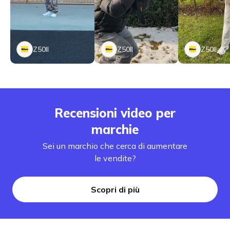
Z50II
Z50II
Z50II
Recensioni video per
marchie
Sei un marchio che cerca di aumentare
le vendite?
Scopri di più