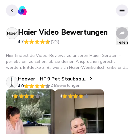
Haier
Video Bewertungen
Registrieren
(23)
4.7
Teilen
Einloggen
Hier findest du Video-Reviews zu unseren Haier-Geräten –
perfekt, um zu sehen, ob sie deinen Ansprüchen gerecht
werden. Entdecke z. B., wie sich Haier-Weinkühlschränke und
Waschtrockner im Alltag bewähren.
Hoover - HF 9 Pet Staubsauger
2 Bewertungen
4.0
4
4