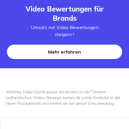
Video Bewertungen für
Brands
Umsatz mit Video Bewertungen
steigern?
Mehr erfahren
Welches Haier-Gerät passt am besten zu dir? Unsere
authentischen Video-Reviews bieten dir echte Einblicke in die
Haier-Produktwelt und helfen dir bei deiner Entscheidung.
Haier steht für innovative Lösungen und langlebige Qualität –
von Weinkühlschränken über Waschtrockner bis hin zu
weiteren Haushaltsgeräten. Entdecke, wie Haier-Produkte im
Alltag überzeugen, ob durch optimalen Weingenuss bei der