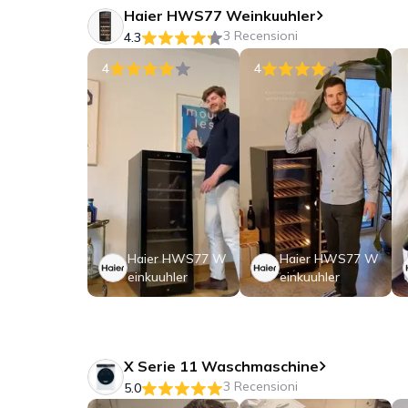
Haier HWS77 Weinkuuhler
3 Recensioni
4.3
4
4
Haier HWS77 W
Haier HWS77 W
einkuuhler
einkuuhler
X Serie 11 Waschmaschine
3 Recensioni
5.0