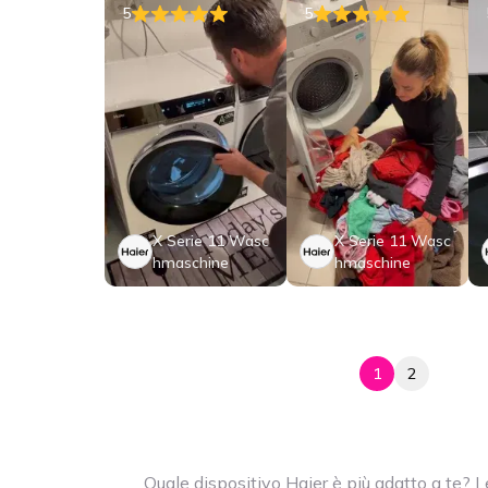
5
5
X Serie 11 Wasc
X Serie 11 Wasc
hmaschine
hmaschine
1
2
Quale dispositivo Haier è più adatto a te? 