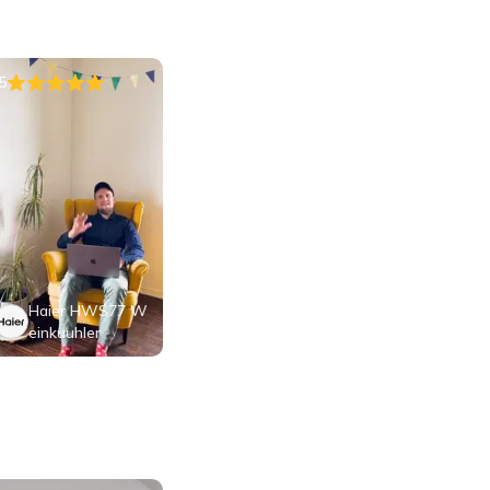
5
Haier HWS77 W
einkuuhler