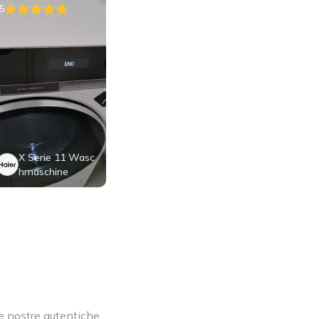
5
X Serie 11 Wasc
hmaschine
Le nostre autentiche