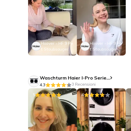
Hoover - HF 9 Pe
Hoover - HF 9 Pe
t Staubsauger
t Staubsauger
Waschturm Haier I-Pro Serie 7
3 Recensioni
4.3
5
4