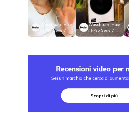
Waschturm Haie
Waschturm Haie
r I-Pro Serie 7
r I-Pro Serie 7
Recensioni video per 
Sei un marchio che cerca di aumentar
Scopri di più