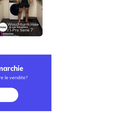
Waschturm Haie
r I-Pro Serie 7
marchie
e le vendite?