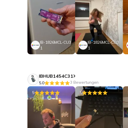
IB-1826MCL-CU3
IB-1826MCL-CU3
1
1
IBHUB1454C31
3 Bewertungen
5.0
5
5