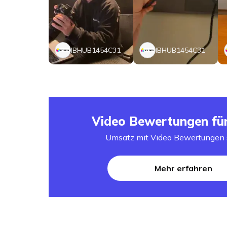
IBHUB1454C31
IBHUB1454C31
Video Bewertungen fü
Umsatz mit Video Bewertungen 
Mehr erfahren