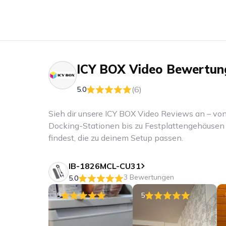
ICY BOX
Video Bewertun
(6)
5.0
Sieh dir unsere ICY BOX Video Reviews an – v
Docking-Stationen bis zu Festplattengehäusen 
findest, die zu deinem Setup passen.
IB-1826MCL-CU31
3 Bewertungen
5.0
5
5