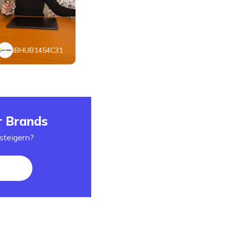
IBHUB1454C31
r Brands
steigern?