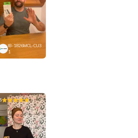
IB-1826MCL-CU3
1
5