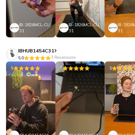
IB-1826MCL-CU
IB-1826MCL-CU
IB-1826
31
31
31
IBHUB1454C31
3 Recensioni
5.0
5
5
5