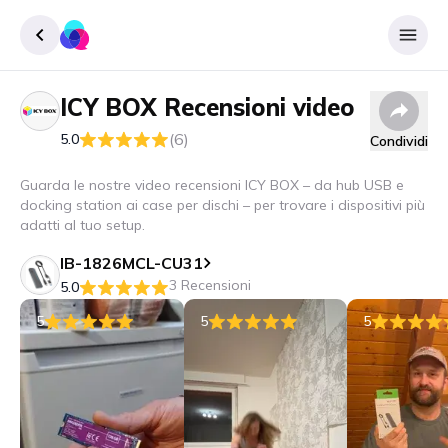
ICY BOX
Recensioni video
Accedere
(6)
5.0
Condividi
Inscrivere
Guarda le nostre video recensioni ICY BOX – da hub USB e
docking station ai case per dischi – per trovare i dispositivi più
adatti al tuo setup.
IB-1826MCL-CU31
3 Recensioni
5.0
5
5
5