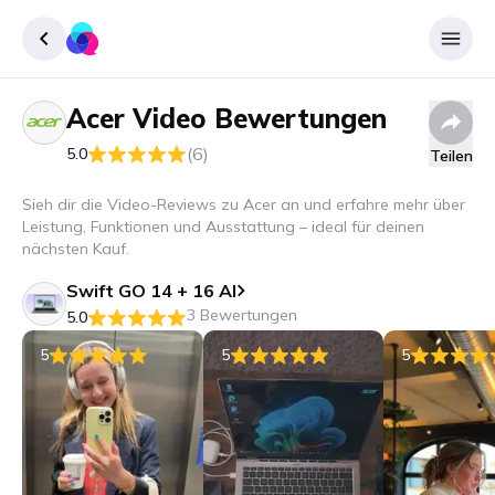
Acer
Video Bewertungen
Registrieren
(6)
5.0
Teilen
Einloggen
Sieh dir die Video-Reviews zu Acer an und erfahre mehr über
Leistung, Funktionen und Ausstattung – ideal für deinen
nächsten Kauf.
Swift GO 14 + 16 AI
3 Bewertungen
5.0
5
5
5