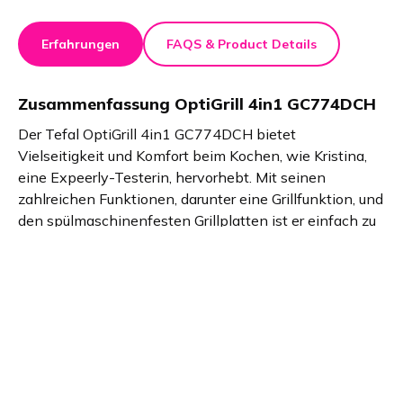
Erfahrungen
FAQS & Product Details
Zusammenfassung
OptiGrill 4in1 GC774DCH
Der Tefal OptiGrill 4in1 GC774DCH bietet
Vielseitigkeit und Komfort beim Kochen, wie Kristina,
eine Expeerly-Testerin, hervorhebt. Mit seinen
zahlreichen Funktionen, darunter eine Grillfunktion, und
den spülmaschinenfesten Grillplatten ist er einfach zu
bedienen und leicht zu reinigen. Der OptiGrill ist ideal
für Feinschmecker, die ihre Mahlzeiten stressfrei
zubereiten möchten. Er liefert perfekte Ergebnisse bei
minimalem Aufwand und ist damit eine wertvolle
Ergänzung für jede Küche.
Produktdetails