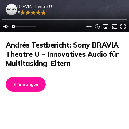
BRAVIA Theatre U
5
Andrés Testbericht: Sony BRAVIA
Theatre U - Innovatives Audio für
Multitasking-Eltern
Erfahrungen
Produktdetails
Brand Name
GTIN/EAN
Sony
4548736158283