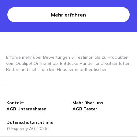
Mehr erfahren
Erfahre mehr über Bewertungen & Testimonials zu Produkten
vom Qualipet Online Shop. Entdecke Hunde- und Katzenfutter,
Betten und mehr für dein Haustier in authentischen
Erfahrungsberichten! Qualipet bietet alles, was dein Haustier
braucht, von hochwertigem Futter bis hin zu gemütlichen
Betten. In unseren Videobewertungen siehst du, wie diese
Produkte im Alltag eingesetzt werden und welche Vorteile sie
für dein Haustier bieten. Entdecke auf expeerly, wie die
Kontakt
Mehr über uns
Produkte von Qualipet das Leben deiner Haustiere verbessern
AGB Unternehmen
AGB Tester
können, und sieh dir an, wie die besten Produkte von anderen
Tierhaltern genutzt werden. Unsere Erfahrungsberichte helfen
Datenschutzrichtlinie
dir, die perfekten Produkte für deine Fellfreunde zu finden.
© Expeerly AG,
2026