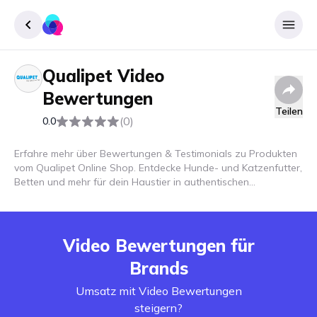
Qualipet
Video
Registrieren
Bewertungen
Einloggen
Teilen
(0)
0.0
Erfahre mehr über Bewertungen & Testimonials zu Produkten
vom Qualipet Online Shop. Entdecke Hunde- und Katzenfutter,
Betten und mehr für dein Haustier in authentischen
Erfahrungsberichten!
Video Bewertungen für
Brands
Umsatz mit Video Bewertungen
steigern?