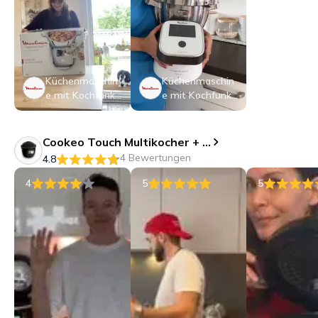
Küchenmaschin
Küchenmaschin
e mit Kochfunkti
e mit Kochfunkti
on i-Companion
on i-Companion
Touch XL
Touch XL
Cookeo Touch Multikocher + Crisp Aufsatz (Zubehör) Extra Crisp /
4 Bewertungen
4.8
4
5
5