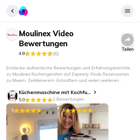
Moulinex
Video
Registrieren
Bewertungen
Einloggen
Teilen
(6)
4.8
Entdecke authentische Bewertungen und Erfahrungsberichte
zu Moulinex Küchengeräten auf Expeerly. Finde Rezensionen
zu Mixern, Zerkleinerern, Entsaftern und vielen weiteren
Küchengeräten!
Küchenmaschine mit Kochfunktion i-Companion Touch XL
2 Bewertungen
5.0
5
5