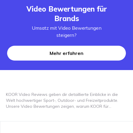
Video Bewertungen für
Brands
Umsatz mit Video Bewertungen
steigern?
Mehr erfahren
KOOR Video Reviews geben dir detaillierte Einblicke in die
Welt hochwertiger Sport-, Outdoor- und Freizeitprodukte.
Unsere Video Bewertungen zeigen, warum KOOR für
langlebige, funktionale und innovative Ausrüstung steht. Die
KOOR-Kollektion umfasst robuste Sportausrüstung für Fitness,
Laufen und Wintersport, Outdoor-Equipment für Wandern,
Camping und Survival-Abenteuer, hochwertige