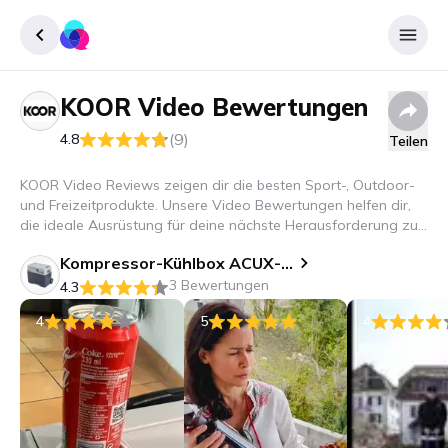
KOOR
Video Bewertungen
Registrieren
(9)
4.8
Teilen
Einloggen
KOOR Video Reviews zeigen dir die besten Sport-, Outdoor-
und Freizeitprodukte. Unsere Video Bewertungen helfen dir,
die ideale Ausrüstung für deine nächste Herausforderung zu
finden.
Kompressor-Kühlbox ACUX-R 40 mit Akku
3 Bewertungen
4.3
4
5
4