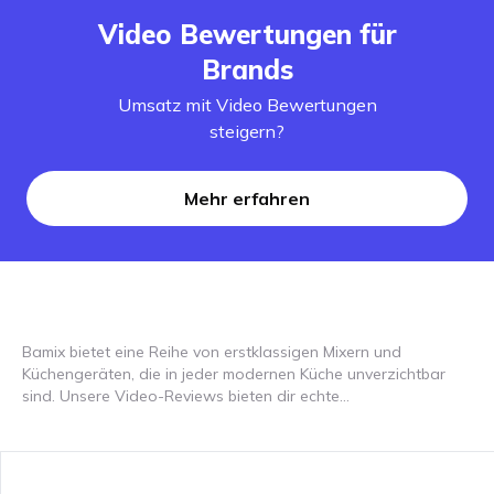
Video Bewertungen für
Brands
Umsatz mit Video Bewertungen
steigern?
Mehr erfahren
Bamix bietet eine Reihe von erstklassigen Mixern und
Küchengeräten, die in jeder modernen Küche unverzichtbar
sind. Unsere Video-Reviews bieten dir echte
Nutzererfahrungen und detaillierte Bewertungen von Geräten
wie dem Bamix Zauberstab, dem Handmixer und weiteren
Geräten aus der Bamix-Serie. In den Videos kannst du sehen,
wie die leistungsstarken Geräte mühelos Zutaten mixen,