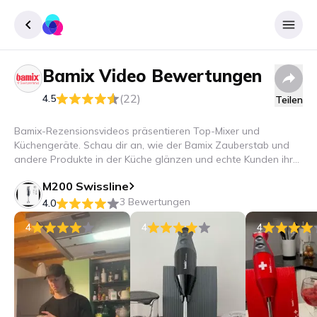
Bamix
Video Bewertungen
Registrieren
(22)
4.5
Teilen
Einloggen
Bamix-Rezensionsvideos präsentieren Top-Mixer und
Küchengeräte. Schau dir an, wie der Bamix Zauberstab und
andere Produkte in der Küche glänzen und echte Kunden ihre
Erfahrungen teilen.
M200 Swissline
3 Bewertungen
4.0
4
4
4