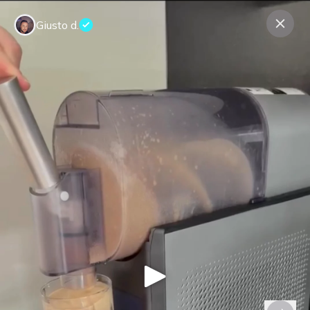
Giusto d.
Kontakt
Mehr über uns
AGB Unternehmen
AGB Tester
Datenschutzrichtlinie
© Expeerly AG,
2026