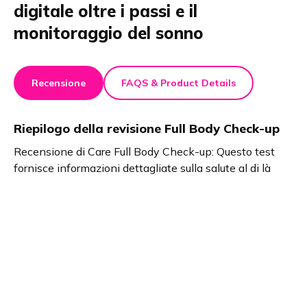
digitale oltre i passi e il
monitoraggio del sonno
Recensione
FAQS & Product Details
Riepilogo della revisione
Full Body Check-up
Recensione di Care Full Body Check-up: Questo test
fornisce informazioni dettagliate sulla salute al di là
delle semplici app. Il processo è rapido, digitale e senza
stress. I risultati vengono visualizzati direttamente
nell'app. È possibile consultare i medici online. La
garanzia di rimborso rende il test privo di rischi. Ideale
per tutti coloro che apprezzano la convenienza, la
chiarezza dei risultati e la facilità di gestione della
salute.