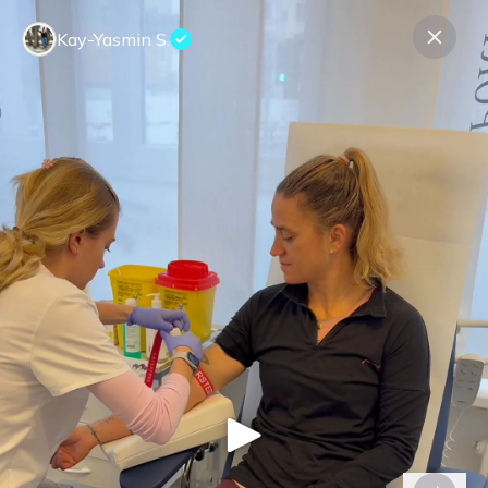
Kay-Yasmin S.
Contattaci
Saperne di più
CG Aziende
CG Tester
Informativa sulla Privacy
© Expeerly AG,
2026