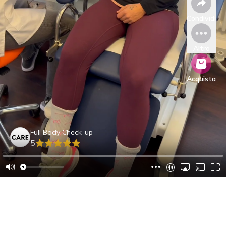
Condividi
Altro
Acquista
Full Body Check-up
5
David R.