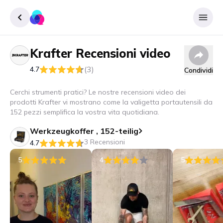
Krafter
Recensioni video
Accedere
(3)
4.7
Condividi
Inscrivere
Cerchi strumenti pratici? Le nostre recensioni video dei
prodotti Krafter vi mostrano come la valigetta portautensili da
152 pezzi semplifica la vostra vita quotidiana.
Werkzeugkoffer , 152-teilig
3 Recensioni
4.7
5
4
5