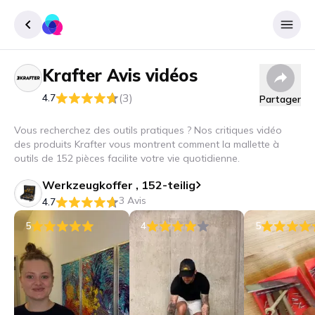
Krafter
Avis vidéos
Enregister
(3)
4.7
Partager
Se connecter
Vous recherchez des outils pratiques ? Nos critiques vidéo
des produits Krafter vous montrent comment la mallette à
outils de 152 pièces facilite votre vie quotidienne.
Werkzeugkoffer , 152-teilig
3 Avis
4.7
5
4
5