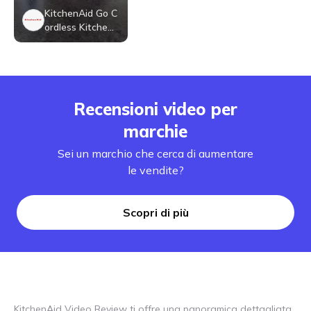
KitchenAid Go C
ordless Kitchen
Vacuum - batte
ry sold separate
ly - Hearth & Ha
nd™ with Magn
olia: Handheld D
Recensioni video per
ustbuster
marchie
Sei un marchio che cerca di aumentare
le vendite?
Scopri di più
KitchenAid Video Review ti offre una panoramica dettagliata