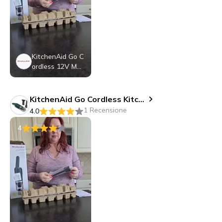
KitchenAid Go C
ordless 12V MA
X Lithium Ion Ba
ttery KRB12: Mo
del KRB12, Rech
KitchenAid Go Cordless Kitchen Vacuum - battery sold separately - Hearth & Hand™ with Magnolia: Handheld Dustbuster
argeable Power
1 Recensione
4.0
Tool Battery, Bla
ck
4