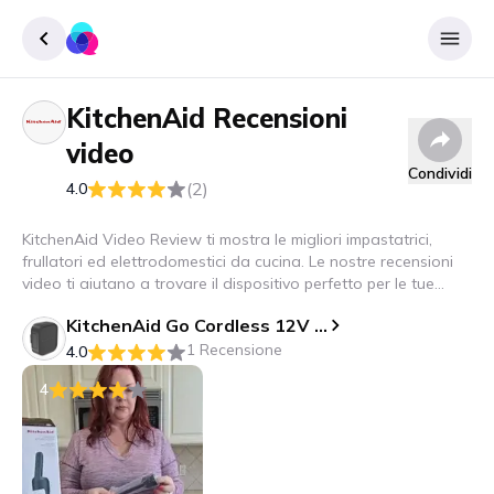
KitchenAid
Recensioni
Accedere
video
Inscrivere
Condividi
(2)
4.0
KitchenAid Video Review ti mostra le migliori impastatrici,
frullatori ed elettrodomestici da cucina. Le nostre recensioni
video ti aiutano a trovare il dispositivo perfetto per le tue
ricette.
KitchenAid Go Cordless 12V MAX Lithium Ion Battery KRB12: Model KRB12, Rechargeable Power Tool Battery, Black
1 Recensione
4.0
4