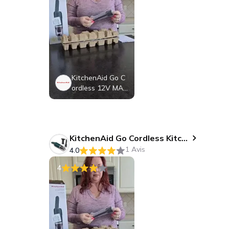
KitchenAid Go C
ordless 12V MAX
Lithium Ion Batt
ery KRB12: Mode
l KRB12, Recharg
eable Power Too
KitchenAid Go Cordless Kitchen Vacuum - battery sold separately - Hearth & Hand™ with Magnolia: Handheld Dustbuster
l Battery, Black
1 Avis
4.0
4