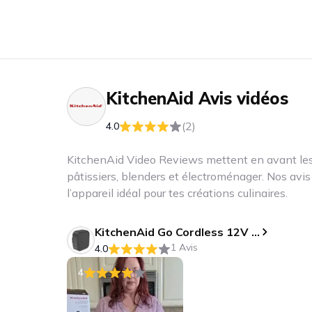
KitchenAid
Avis vidéos
(2)
4.0
KitchenAid Video Reviews mettent en avant les 
pâtissiers, blenders et électroménager. Nos avis 
l’appareil idéal pour tes créations culinaires.
KitchenAid Go Cordless 12V MAX Lithium Ion Battery KRB12: Model KRB12, Rechargeable Power Tool Battery, Black
1 Avis
4.0
4