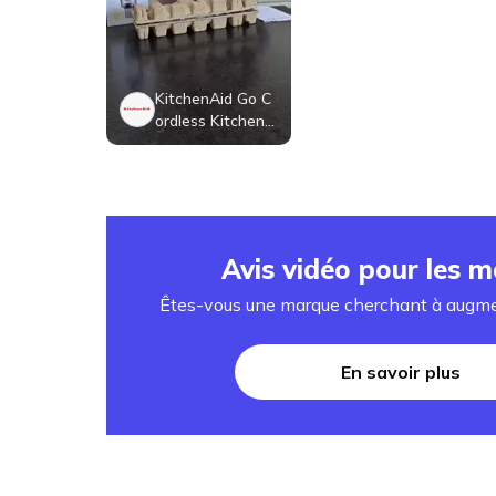
KitchenAid Go C
ordless Kitchen
Vacuum - batter
y sold separately
- Hearth & Hand
™ with Magnolia:
Handheld Dustb
uster
Avis vidéo pour les 
Êtes-vous une marque cherchant à augme
En savoir plus