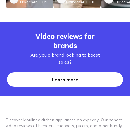
ultikocher + Cris
ultikocher + Cris
ultikoche
p Aufsatz (Zube
p Aufsatz (Zube
p Aufsa
hör) Extra Crisp
hör) Extra Crisp
hör) Extr
/
/
/
Video reviews for
brands
Are you a brand looking to boost
sales?
Learn more
Discover Moulinex kitchen appliances on expeerly! Our honest
video reviews of blenders, choppers, juicers, and other handy