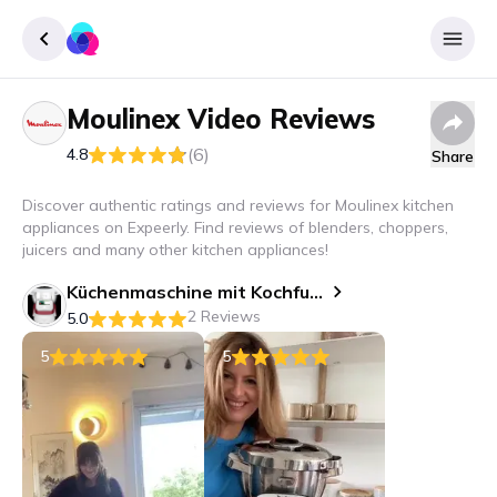
Moulinex
Video Reviews
Sign up
(6)
4.8
Share
Login
Discover authentic ratings and reviews for Moulinex kitchen
appliances on Expeerly. Find reviews of blenders, choppers,
juicers and many other kitchen appliances!
Küchenmaschine mit Kochfunktion i-Companion Touch XL
2 Reviews
5.0
5
5