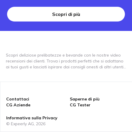
Scopri di più
Scopri deliziose prelibatezze e bevande con le nostre video
recensioni dei clienti. Trova i prodotti perfetti che si adattano
ai tuoi gusti e lasciati ispirare dai consigli onesti di altri utenti.
Le nostre recensioni ti forniscono informazioni preziose su
una varietà di cibi e bevande, dalle bevande rinfrescanti agli
snack deliziosi e ai prodotti gourmet. Guarda le demo dei
prodotti e scopri quali prodotti impressionano davvero, sia nel
gusto che nella qualità. Che tu stia cercando alternative
Contattaci
Saperne di più
salutari, sapori esotici o nuove esperienze culinarie, le nostre
CG Aziende
CG Tester
recensioni ti aiuteranno a trovare ciò che è giusto per te.
Lasciati ispirare dalla varietà e dai consigli dei nostri clienti!
Informativa sulla Privacy
© Expeerly AG,
2026