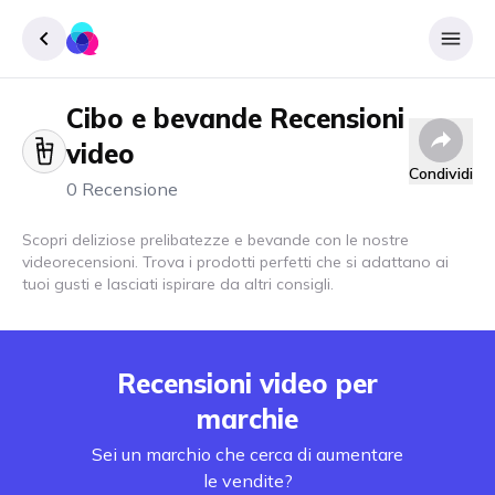
Cibo e bevande
Recensioni
Accedere
video
Inscrivere
Condividi
0 Recensione
Scopri deliziose prelibatezze e bevande con le nostre
videorecensioni. Trova i prodotti perfetti che si adattano ai
tuoi gusti e lasciati ispirare da altri consigli.
Recensioni video per
marchie
Sei un marchio che cerca di aumentare
le vendite?