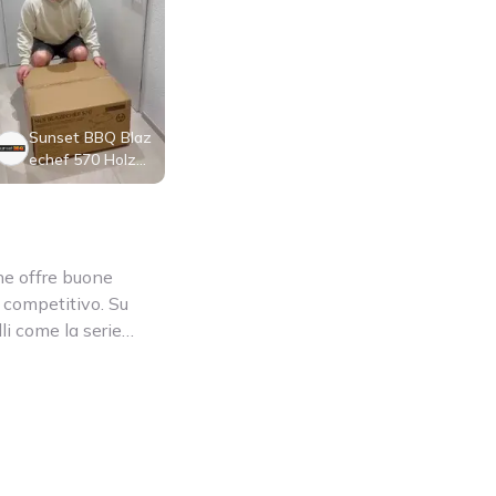
Sunset BBQ Blaz
echef 570 Holzk
ohle-Kugelgrill
he offre buone
o competitivo. Su
i come la serie
ulle griglie in
iva vengono mostrati
se il grill si adatta
ni di cottura più
 pratici come i
ia riscaldante. I