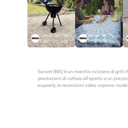
Sunset BBQ Blaz
Sunset BBQ Blaz
echef 570 Holzk
echef 570 Holzk
ohle-Kugelgrill
ohle-Kugelgrill
Sunset BBQ è un marchio svizzero di grill c
prestazioni di cottura all'aperto a un prezz
expeerly le recensioni video coprono modell
FARO – accensione distribuzione del calore s
ghisa risultati di cottura e qualità costrutt
in uso reale. I video ti permettono di valutare 
a un uso occasionale del weekend o a sessio
frequenti. I tester esaminano anche dettagli
piani laterali pieghevoli la mobilità e la grigl