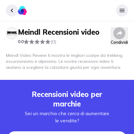
Meindl
Recensioni video
Accedere
(0)
0.0
Condividi
Inscrivere
Meindl Video Review ti mostra le migliori scarpe da trekking,
escursionismo e alpinismo. Le nostre recensioni video ti
aiutano a scegliere la calzatura giusta per ogni avventura.
Recensioni video per
marchie
Sei un marchio che cerca di aumentare
le vendite?