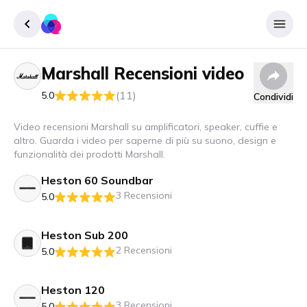
Marshall
Recensioni video
Accedere
(11)
5.0
Condividi
Inscrivere
Video recensioni Marshall su amplificatori, speaker, cuffie e
altro. Guarda i video per saperne di più su suono, design e
funzionalità dei prodotti Marshall.
Heston 60 Soundbar
3 Recensioni
5.0
Heston Sub 200
2 Recensioni
5.0
Heston 120
3 Recensioni
5.0