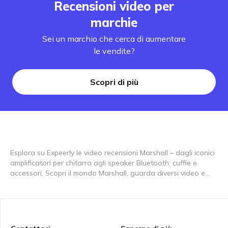
Recensioni video per
marchie
Sei un marchio che cerca di aumentare
le vendite?
Scopri di più
Esplora su Expeerly le video recensioni Marshall – dagli iconici
amplificatori per chitarra agli speaker Bluetooth, cuffie e
accessori. Scopri il mondo Marshall, guarda diversi video e
approfondisci suono, utilizzo e caratteristiche principali. I
nostri video ti offrono spunti utili su vari modelli e situazioni
d’uso, che tu stia cercando speaker potenti, audio Bluetooth
portatile o le cuffie giuste. Marshall è un riferimento negli
amplificatori dagli anni ’60 e oggi propone soluzioni audio