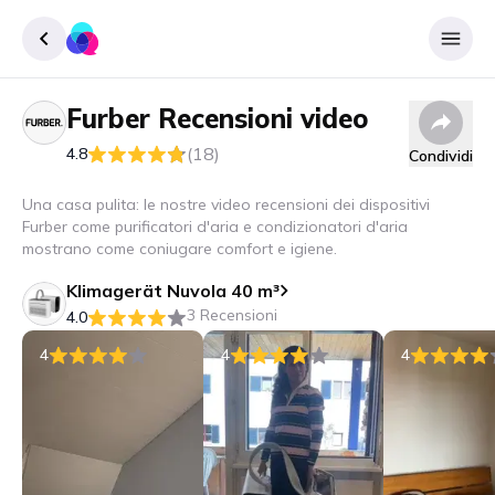
Furber
Recensioni video
Accedere
(18)
4.8
Condividi
Inscrivere
Una casa pulita: le nostre video recensioni dei dispositivi
Furber come purificatori d'aria e condizionatori d'aria
mostrano come coniugare comfort e igiene.
Klimagerät Nuvola 40 m³
3 Recensioni
4.0
4
4
4