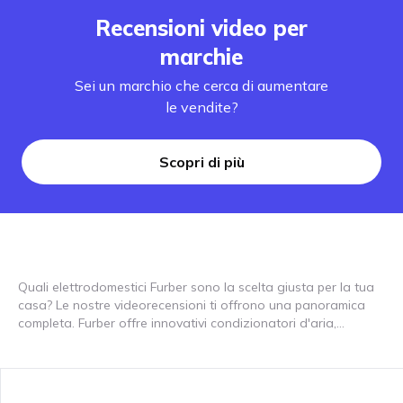
Recensioni video per
marchie
Sei un marchio che cerca di aumentare
le vendite?
Scopri di più
Quali elettrodomestici Furber sono la scelta giusta per la tua
casa? Le nostre videorecensioni ti offrono una panoramica
completa. Furber offre innovativi condizionatori d'aria,
purificatori d'aria e altri elettrodomestici che rendono la tua
casa pulita, confortevole e piacevole. I nostri tester ti
mostreranno come i prodotti Furber come i purificatori d'aria
garantiscono aria fresca negli ambienti interni o come i