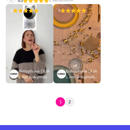
2 Recensioni
5.0
5
5
Babyphone DUA
Babyphone DUA
L mit Babymonit
L mit Babymonit
or
or
1
2