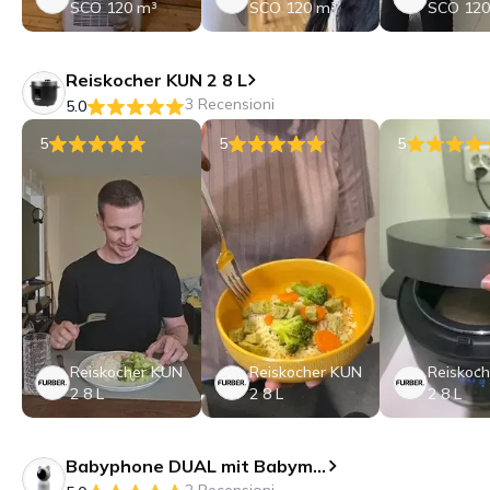
SCO 120 m³
SCO 120 m³
SCO 120
Reiskocher KUN 2 8 L
3 Recensioni
5.0
5
5
5
Reiskocher KUN
Reiskocher KUN
Reiskoc
2 8 L
2 8 L
2 8 L
Babyphone DUAL mit Babymonitor