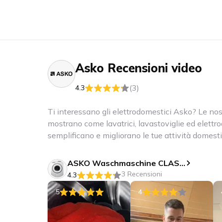
Asko
Recensioni video
(3)
4.3
Ti interessano gli elettrodomestici Asko? Le nos
mostrano come lavatrici, lavastoviglie ed elett
semplificano e migliorano le tue attività domest
ASKO Waschmaschine CLASSIC - W 2086C W/3
3 Recensioni
4.3
5
4