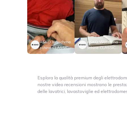
ASKO Waschma
ASKO Waschma
schine CLASSIC -
schine CLASSIC -
W 2086C W/3
W 2086C W/3
Esplora la qualità premium degli elettrodom
nostre video recensioni mostrano le prestaz
delle lavatrici, lavastoviglie ed elettrodome
Conosciuti per il design scandinavo, i materia
funzionalità innovative, gli elettrodomestic
standard per le case moderne. Che si tratti 
delicatamente i tuoi capi, pulire efficacemen
cucinare con tecnologie avanzate, Asko off