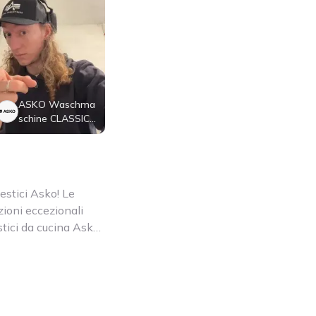
ASKO Waschma
schine CLASSIC -
W 2086C W/3
estici Asko! Le
ioni eccezionali
stici da cucina Asko.
li sostenibili e le
i Asko fissano nuovi
di lavare
te i piatti o
re soluzioni