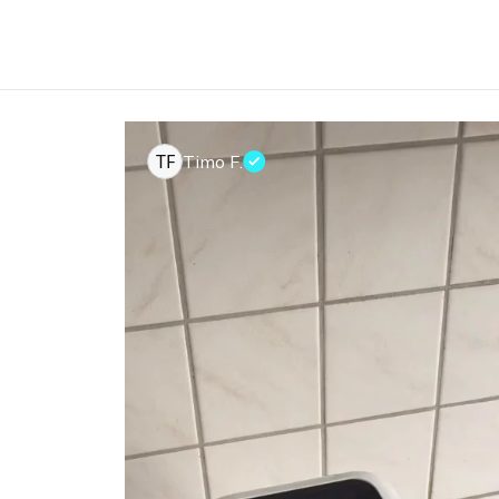
TF
Timo F.