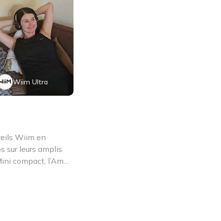
Wiim Ultra
eils Wiim en
s sur leurs amplis
 Mini compact, l’Amp
us te montrons si le
é. Découvre grâce
tion via l’app WiiM
s, la fonctionnalité
ainc – sans slogans,