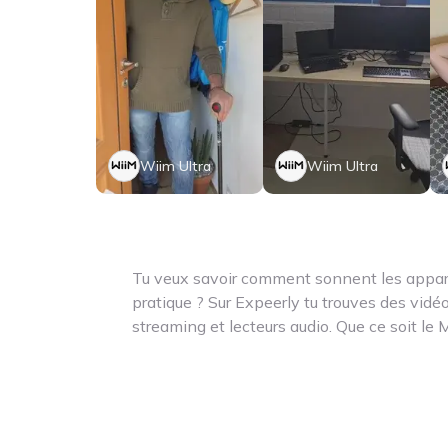
Wiim Ultra
Wiim Ultra
Tu veux savoir comment sonnent les appar
pratique ? Sur Expeerly tu trouves des vidéo
streaming et lecteurs audio. Que ce soit le
puissant ou le modèle Ultra intelligent – no
son est clair, dynamique et de haute qualit
aux retours utilisateurs la facilité d’installa
Home, les services de streaming compatible
multiroom et si le rapport qualité-prix conv