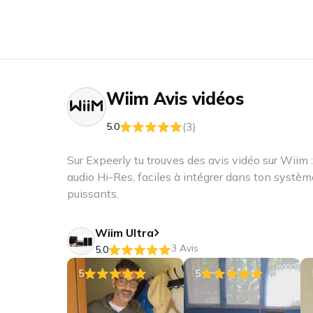
Wiim
Avis vidéos
(3)
5.0
Sur Expeerly tu trouves des avis vidéo sur Wiim 
audio Hi-Res, faciles à intégrer dans ton systè
puissants.
Wiim Ultra
3 Avis
5.0
5
5