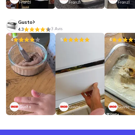
Franzl
Franzl
Franzl
Gusto
3 Avis
4.3
4
5
4
Gusto
Gusto
Gusto