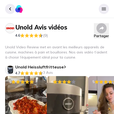
Unold
Avis vidéos
Enregister
(9)
4.6
Partager
Se connecter
Unold Video Review met en avant les meilleurs appareils de
cuisine, machines à pain et bouilloires. Nos avis vidéo t’aident
à choisir l’équipement idéal pour ta cuisine.
Unold Heissluftfritteuse
3 Avis
4.7
5
4
5