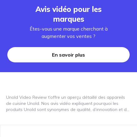
Avis vidéo pour les
marques
Êtes-vous une marque cherchant à
augmenter vos ventes ?
En savoir plus
Unold Video Review t’offre un aperçu détaillé des appareils
de cuisine Unold. Nos avis vidéo expliquent pourquoi les
produits Unold sont synonymes de qualité, d’innovation et de
simplicité d’utilisation – des machines à pain performantes aux
mixeurs polyvalents et bouilloires modernes. La gamme
comprend des robots de cuisine compacts, des grille-pain
robustes, des sorbetières pratiques et des cuiseurs à riz