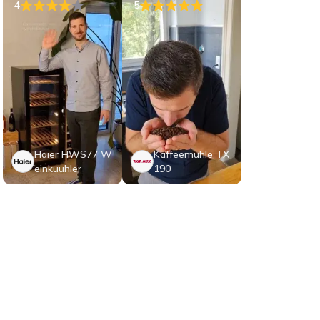
4
5
Haier HWS77 W
Kaffeemühle TX
einkuuhler
190