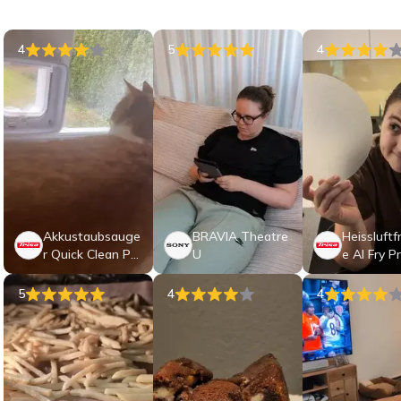
4
5
4
Akkustaubsauge
BRAVIA Theatre
Heissluftf
r Quick Clean Pro
U
e AI Fry P
f T2270
5
4
4