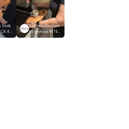
s Stab
Kaffeevollautom
 CX 42
at Finessa INTEN
SO