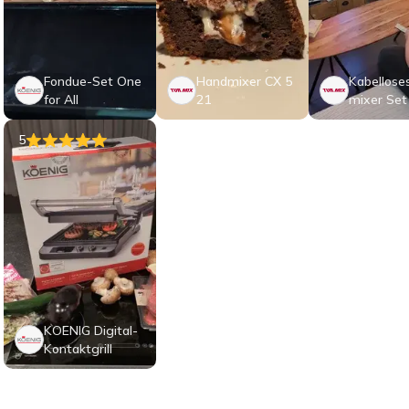
Fondue-Set One
Handmixer CX 5
Kabellose
for All
21
mixer Set
2
5
KOENIG Digital-
Kontaktgrill