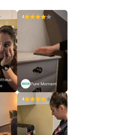
4
ritteus
Pure Moment
ro
4