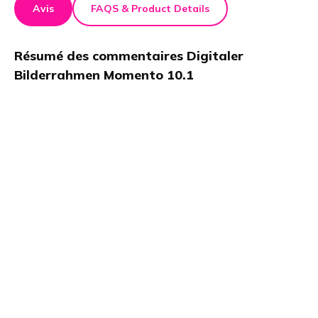
Avis
FAQS & Product Details
Résumé des commentaires
Digitaler
Bilderrahmen Momento 10.1
Dans cet article, je teste le COCON Digitaler
Bilderrahmen Momento 10.1. L'écran tactile IPS
impressionne par la clarté de ses images. L'application
Frameo envoie des photos/vidéos par Wi-Fi. Le
stockage est amplement suffisant avec 32 Go, une
carte SD ou un port USB. Les diaporamas automatiques,
les réactions emoji et l'affichage de la météo
permettent à ce cadre photo numérique de se
démarquer.
Détails du produit
Marque
GTIN/EAN