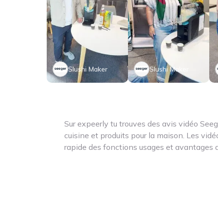
Slushi Maker
Slushi Maker
Sur expeerly tu trouves des avis vidéo Seeg
cuisine et produits pour la maison. Les vidé
rapide des fonctions usages et avantages a
recherches des grille-pain bouilloires air fry
cuisine intelligents – tu obtiens ici des info
Seeger conçoit des produits qui associent d
fonctionnalité pour améliorer la vie quotidi
t’aident à comparer les produits et à choisi
à ton intérieur.