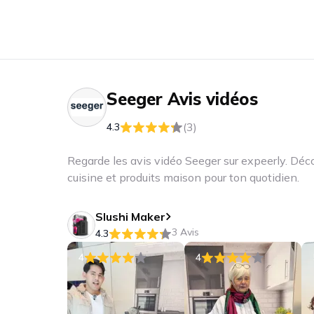
Seeger
Avis vidéos
(3)
4.3
Regarde les avis vidéo Seeger sur expeerly. Déc
cuisine et produits maison pour ton quotidien.
Slushi Maker
3 Avis
4.3
4
4