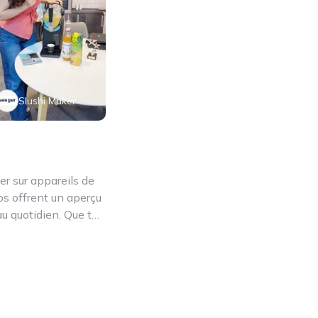
Slushi Maker
er sur appareils de
os offrent un aperçu
u quotidien. Que tu
ers ou outils de
rmations utiles.
esign simplicité et
enne. Ces avis vidéo
r la solution adaptée