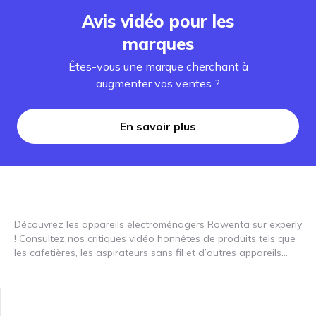
Avis vidéo pour les
marques
Êtes-vous une marque cherchant à
augmenter vos ventes ?
En savoir plus
Découvrez les appareils électroménagers Rowenta sur experly
! Consultez nos critiques vidéo honnêtes de produits tels que
les cafetières, les aspirateurs sans fil et d’autres appareils
électroménagers. Rowenta est connue pour ses solutions
innovantes qui rendent votre maison plus propre, plus
confortable et plus avancée technologiquement. Les machines
à café Rowenta vous offrent une excellente expérience café,