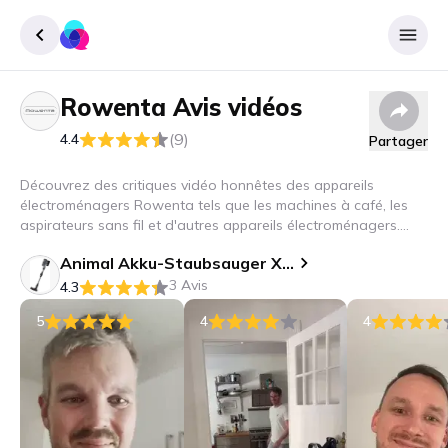
Rowenta
Avis vidéos
Enregister
(9)
4.4
Partager
Se connecter
Découvrez des critiques vidéo honnêtes des appareils
électroménagers Rowenta tels que les machines à café, les
aspirateurs sans fil et d'autres appareils électroménagers.
Découvrez la technologie de pointe pour un nettoyage encore
Animal Akku-Staubsauger X-FORCE FLEX 14.60 A
meilleur !
3 Avis
4.3
5
4
4