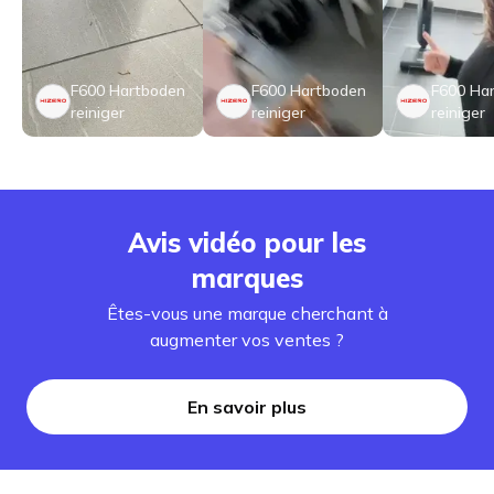
F600 Hartboden
F600 Hartboden
F600 Ha
reiniger
reiniger
reiniger
Avis vidéo pour les
marques
Êtes-vous une marque cherchant à
augmenter vos ventes ?
En savoir plus