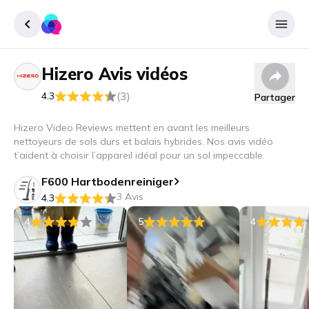
Hizero
Avis vidéos
Enregister
(3)
4.3
Partager
Se connecter
Hizero Video Reviews mettent en avant les meilleurs
nettoyeurs de sols durs et balais hybrides. Nos avis vidéo
t’aident à choisir l’appareil idéal pour un sol impeccable.
F600 Hartbodenreiniger
3 Avis
4.3
4
5
4