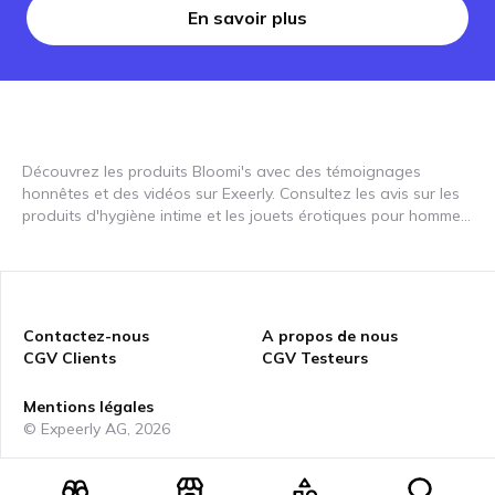
En savoir plus
Découvrez les produits Bloomi's avec des témoignages
honnêtes et des vidéos sur Exeerly. Consultez les avis sur les
produits d'hygiène intime et les jouets érotiques pour hommes
et femmes et découvrez comment ces produits peuvent
améliorer votre bien-être ! Bloomi propose une sélection de
produits de soins intimes et de jouets érotiques favorisant le
bien-être. Dans nos critiques vidéo, vous pouvez voir comment
ces produits sont utilisés dans la pratique et quels avantages
Contactez-nous
A propos de nous
ils offrent. Nos témoignages et avis vous aideront à trouver
CGV Clients
CGV Testeurs
les meilleurs produits pour votre bien-être personnel et à
découvrir comment ils peuvent enrichir votre vie.
Mentions légales
© Expeerly AG,
2026