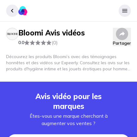
Bloomi
Avis vidéos
Enregister
(0)
0.0
Partager
Se connecter
Découvrez les produits Bloomi’s avec des témoignages
honnêtes et des vidéos sur Expeerly. Consultez les avis sur les
produits d'hygiène intime et les jouets érotiques pour hommes
et femmes et découvrez comment ces produits peuvent
améliorer votre bien-être !
Avis vidéo pour les
marques
Êtes-vous une marque cherchant à
augmenter vos ventes ?