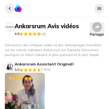
Ankarsrum
Avis vidéos
Enregister
(4)
4.8
Partager
Se connecter
Découvrez des critiques vidéo et des témoignages honnêtes
sur les robots culinaires Ankarsrum sur Expeerly. Découvrez
pourquoi ce robot culinaire le plus puissant et le plus simple
brille et impressionne dans toutes les cuisines !
Ankarsrum Assistent Original
1 Avis
5.0
5