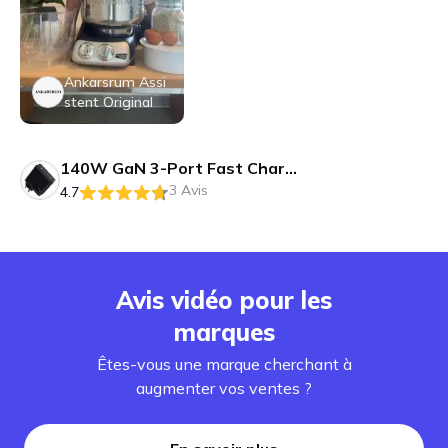
Ankarsrum Assi
stent Original
140W GaN 3-Port Fast Charger
3 Avis
4.7
Avis vidéo pour les
marques
Êtes-vous une marque cherchant à
augmenter vos ventes ?