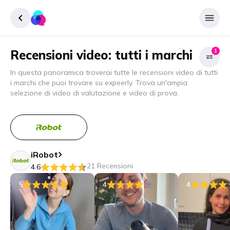
Recensioni video: tutti i marchi
1
Accedere
In questa panoramica troverai tutte le recensioni video di tutti
Inscrivere
i marchi che puoi trovare su expeerly. Trova un'ampia
Filtro
selezione di video di valutazione e video di prova.
M
Cancella
iRobot
filtro (1)
21 Recensioni
4.6
5
4
4